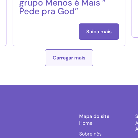
grupo Menos é Mais ”
Pede pra God”
Saiba mais
Carregar mais
Mapa do site
Home
A
A
Sobre nós