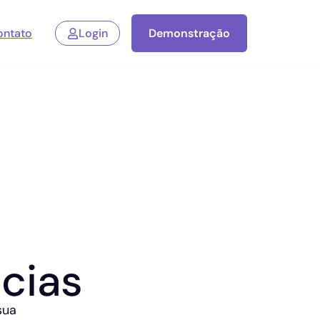
ontato
Login
Demonstração
cias
sua