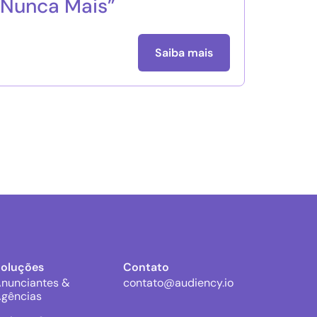
Nunca Mais”
Saiba mais
Soluções
Contato
nunciantes &
contato@audiency.io
gências