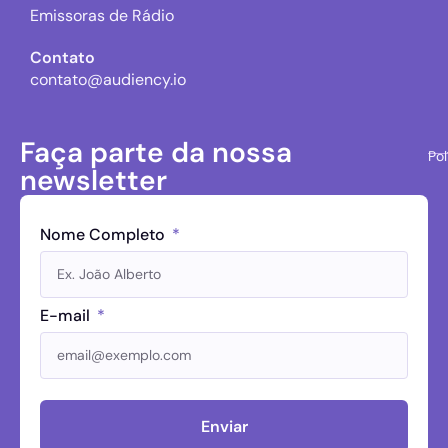
Emissoras de Rádio
Contato
contato@audiency.io
Faça parte da nossa
Pol
newsletter
Nome Completo
E-mail
Enviar