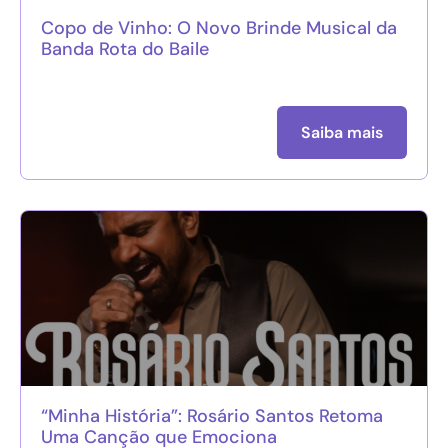
Copo de Vinho: O Novo Brinde Musical da
Banda Rota do Baile
Saiba mais
“Minha História”: Rosário Santos Retoma
Uma Canção que Emociona