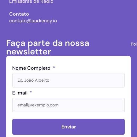
Emissoras de Rádio
Contato
contato@audiency.io
Faça parte da nossa
Pol
newsletter
Nome Completo
E-mail
Enviar