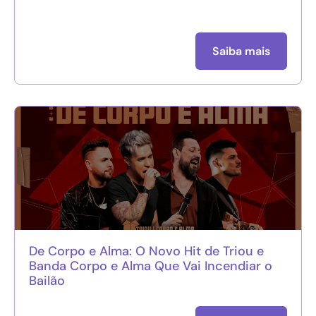
Saiba mais
De Corpo e Alma: O Novo Hit de Triou e
Banda Corpo e Alma Que Vai Incendiar o
Bailão