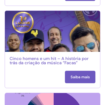
Cinco homens e um hit – A história por
trás da criação da música “Facas”
Saiba mais