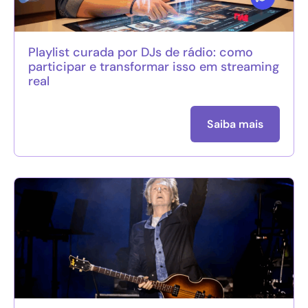
Playlist curada por DJs de rádio: como
participar e transformar isso em streaming
real
Saiba mais