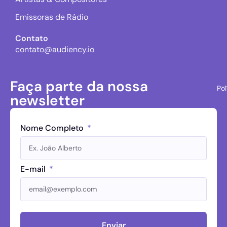
Emissoras de Rádio
Contato
contato@audiency.io
Faça parte da nossa
Pol
newsletter
Nome Completo
E-mail
Enviar