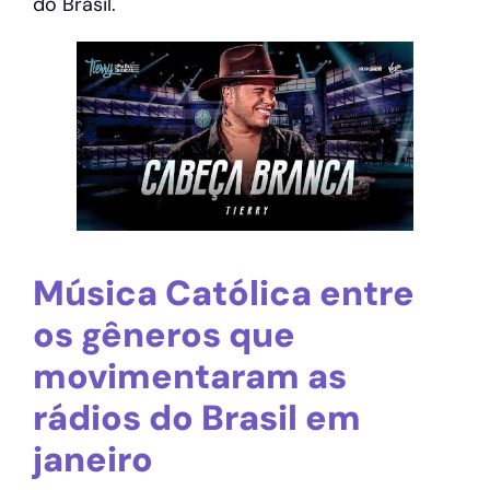
do Brasil.
Música Católica entre
os gêneros que
movimentaram as
rádios do Brasil em
janeiro