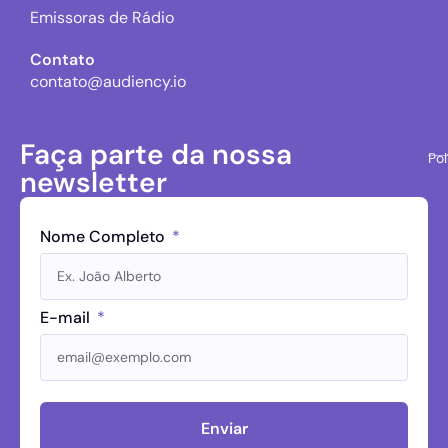
Emissoras de Rádio
Contato
contato@audiency.io
Faça parte da nossa
Pol
newsletter
Nome Completo
E-mail
Enviar