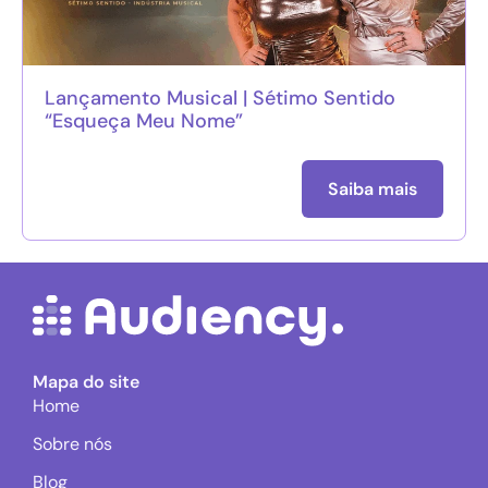
Lançamento Musical | Sétimo Sentido
“Esqueça Meu Nome”
Saiba mais
Mapa do site
Home
Sobre nós
Blog