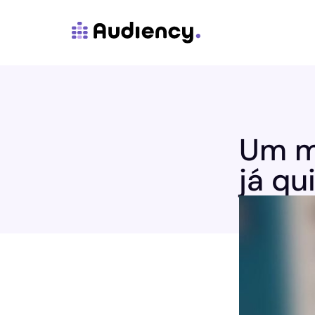
Um mi
já qu