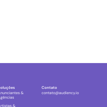
Soluções
Contato
nunciantes &
contato@audiency.io
gências
rtistas &