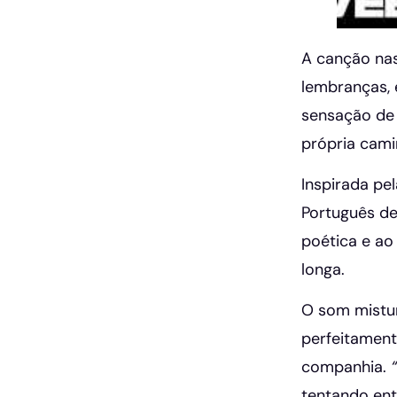
A canção nas
lembranças, 
sensação de 
própria cami
Inspirada pe
Português de
poética e a
longa.
O som mistur
perfeitament
companhia.
tentando ent