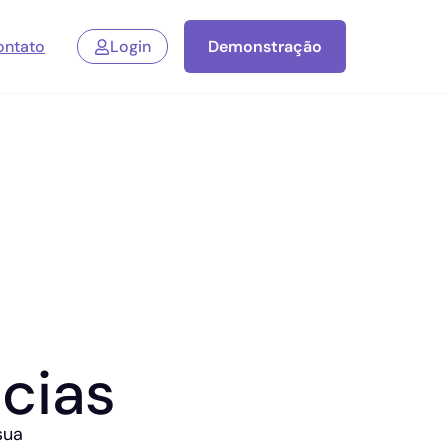
ontato
Login
Demonstração
cias
sua