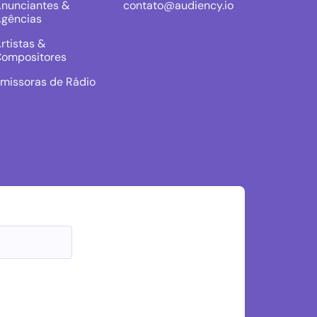
nunciantes &
contato@audiency.io
gências
rtistas &
ompositores
missoras de Rádio