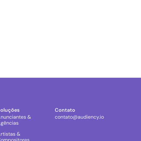
Soluções
Contato
nunciantes &
contato@audiency.io
gências
rtistas &
ompositores