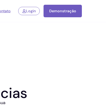
ontato
Login
Demonstração
cias
sua