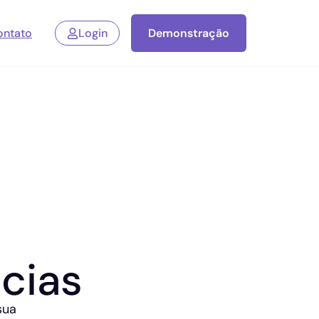
ontato
Login
Demonstração
cias
sua