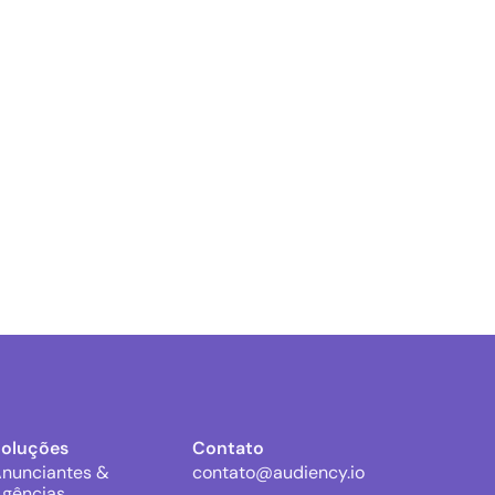
Soluções
Contato
nunciantes &
contato@audiency.io
gências