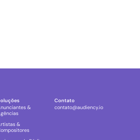
Soluções
Contato
nunciantes &
contato@audiency.io
gências
rtistas &
ompositores