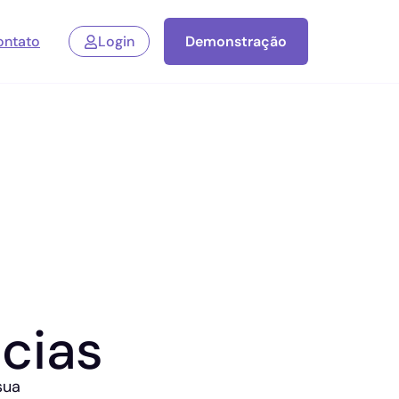
ontato
Login
Demonstração
cias
sua