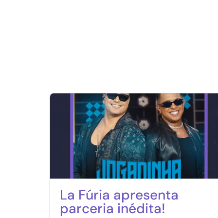
La Fúria apresenta
parceria inédita!