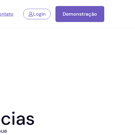
ontato
Login
Demonstração
cias
sua