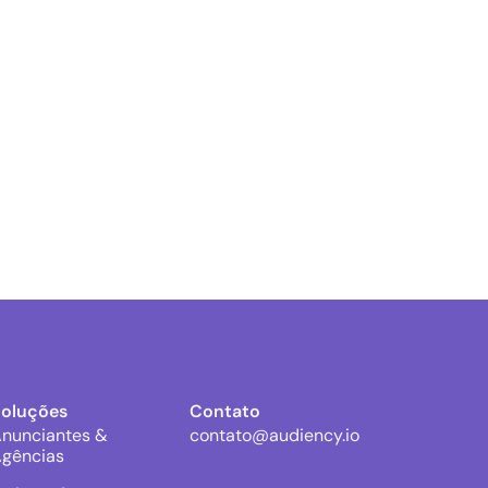
Soluções
Contato
nunciantes &
contato@audiency.io
gências