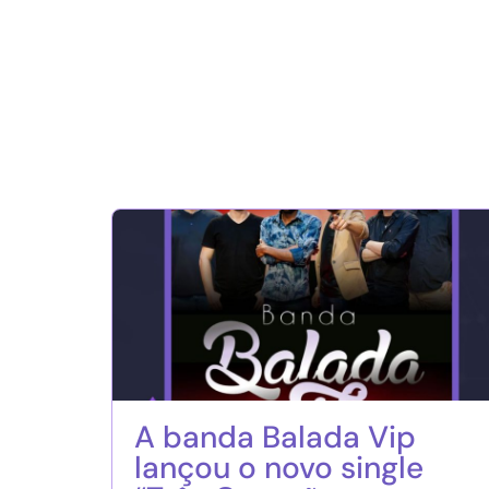
A banda Balada Vip
lançou o novo single