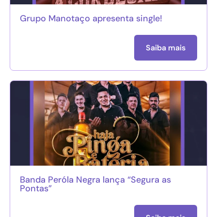
Grupo Manotaço apresenta single!
Saiba mais
Banda Peróla Negra lança “Segura as
Pontas”