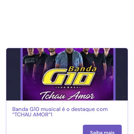
Banda G10 musical é o destaque com
“TCHAU AMOR”1
Saiba mais