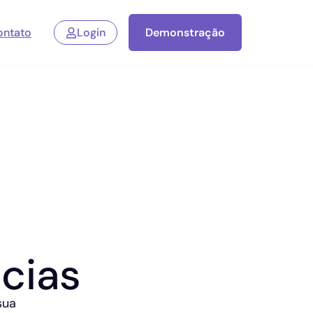
ontato
Login
Demonstração
cias
sua