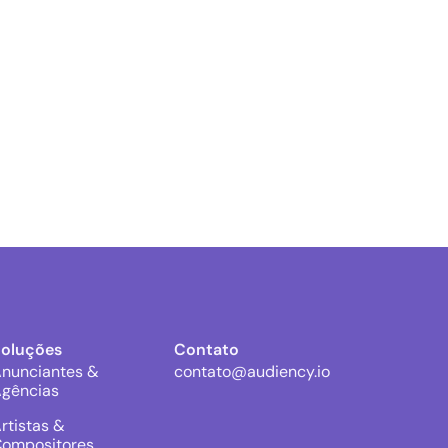
Soluções
Contato
nunciantes &
contato@audiency.io
gências
rtistas &
ompositores