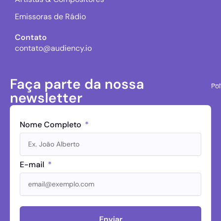
Emissoras de Rádio
Contato
contato@audiency.io
Faça parte da nossa
Pol
newsletter
Nome Completo
E-mail
Enviar