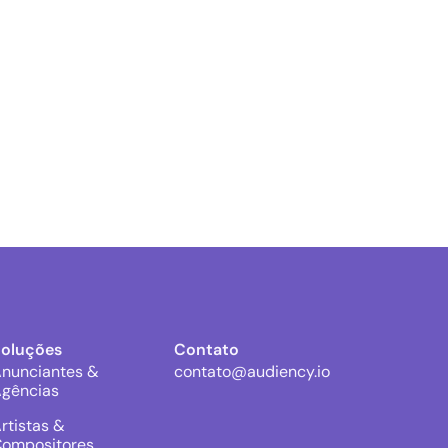
Soluções
Contato
nunciantes &
contato@audiency.io
gências
rtistas &
ompositores