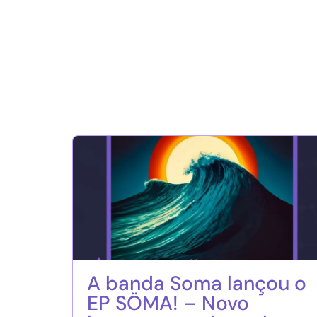
A banda Soma lançou o
EP SÖMA! – Novo