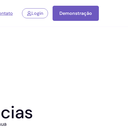
ontato
Login
Demonstração
cias
sua