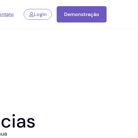
ontato
Login
Demonstração
cias
sua