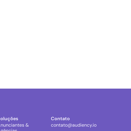
Soluções
Contato
nunciantes &
contato@audiency.io
gências