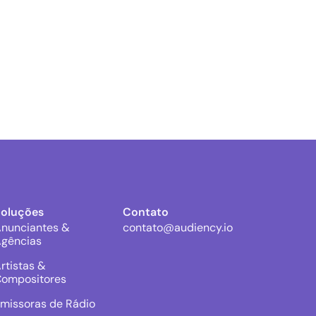
Soluções
Contato
nunciantes &
contato@audiency.io
gências
rtistas &
ompositores
missoras de Rádio