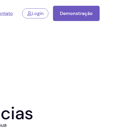
ontato
Login
Demonstração
cias
sua