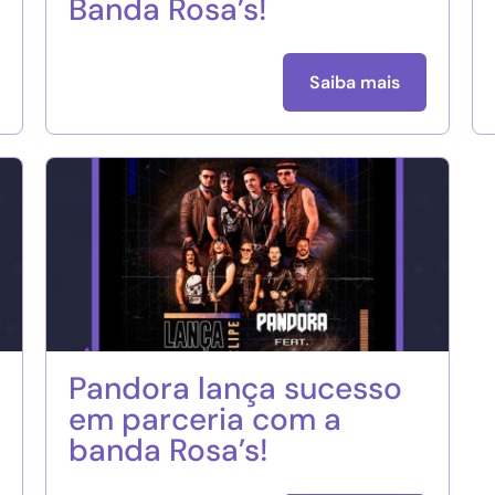
Banda Rosa’s!
Saiba mais
Pandora lança sucesso
em parceria com a
banda Rosa’s!