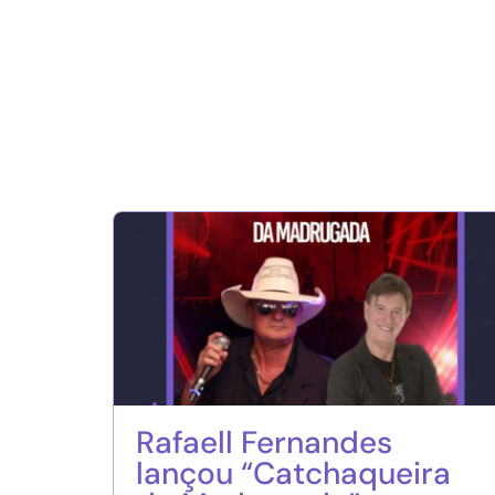
Rafaell Fernandes
lançou “Catchaqueira