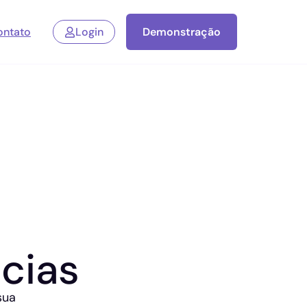
ontato
Login
Demonstração
cias
sua