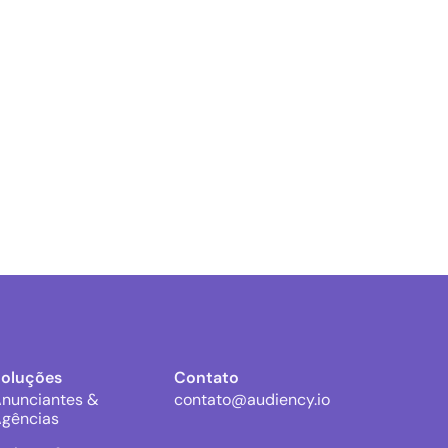
Soluções
Contato
nunciantes &
contato@audiency.io
gências