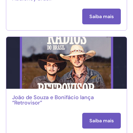
Saiba mais
João de Souza e Bonifácio lança
“Retrovisor”
Saiba mais