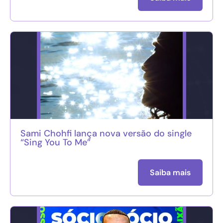
Sami Chohfi lança nova versão do single
“Sing You To Me”
Saiba mais