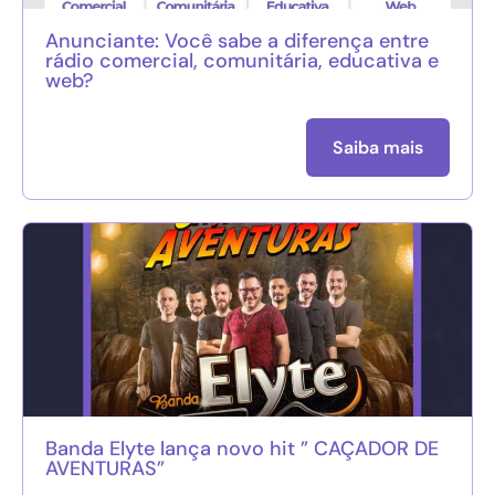
Anunciante: Você sabe a diferença entre
rádio comercial, comunitária, educativa e
web?
Saiba mais
Banda Elyte lança novo hit ” CAÇADOR DE
AVENTURAS”