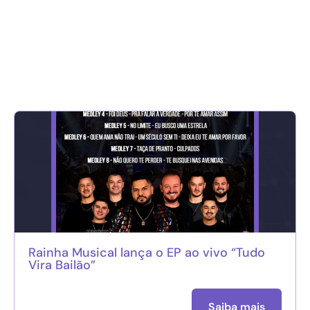
Rainha Musical lança o EP ao vivo “Tudo
Vira Bailão”
Saiba mais