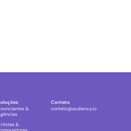
Soluções
Contato
nunciantes &
contato@audiency.io
gências
rtistas &
ompositores