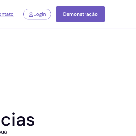
ontato
Login
Demonstração
cias
sua