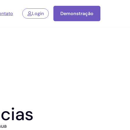
ontato
Login
Demonstração
cias
sua