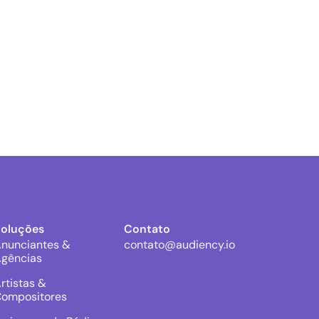
Soluções
Contato
nunciantes &
contato@audiency.io
gências
rtistas &
ompositores