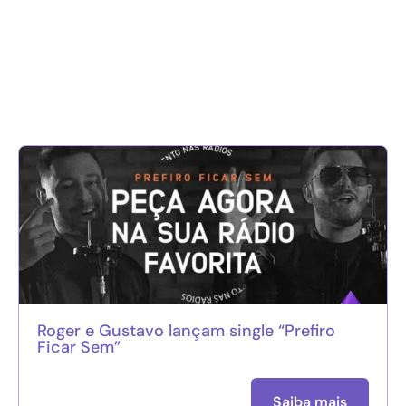
Roger e Gustavo lançam single “Prefiro
Ficar Sem”
Saiba mais