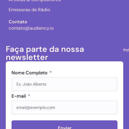
Emissoras de Rádio
Contato
contato@audiency.io
Faça parte da nossa
Pol
newsletter
Nome Completo
E-mail
Enviar