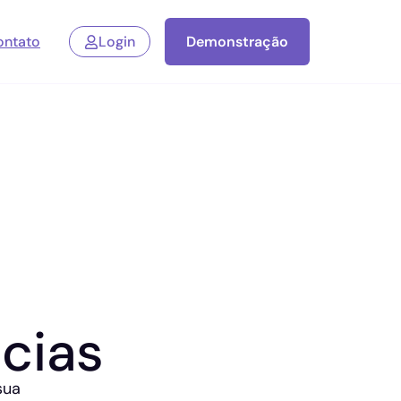
ontato
Login
Demonstração
cias
sua