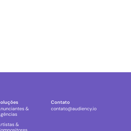
Soluções
Contato
nunciantes &
contato@audiency.io
gências
rtistas &
ompositores