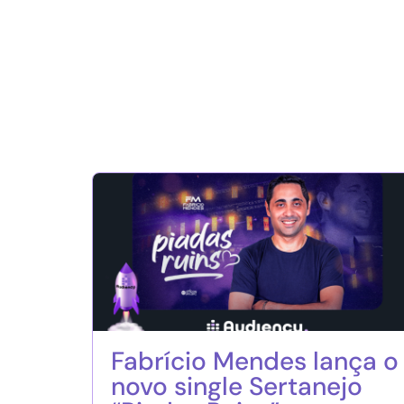
Fabrício Mendes lança o
novo single Sertanejo