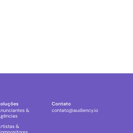
Soluções
Contato
nunciantes &
contato@audiency.io
gências
rtistas &
ompositores