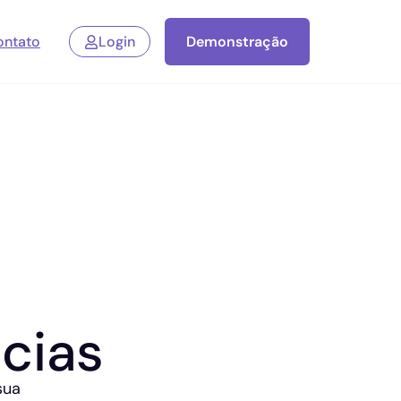
ontato
Login
Demonstração
cias
sua