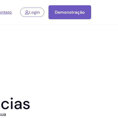
ontato
Login
Demonstração
cias
sua