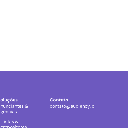
Soluções
Contato
nunciantes &
contato@audiency.io
gências
rtistas &
ompositores