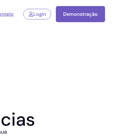
ontato
Login
Demonstração
cias
sua