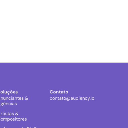
Soluções
Contato
nunciantes &
contato@audiency.io
gências
rtistas &
ompositores