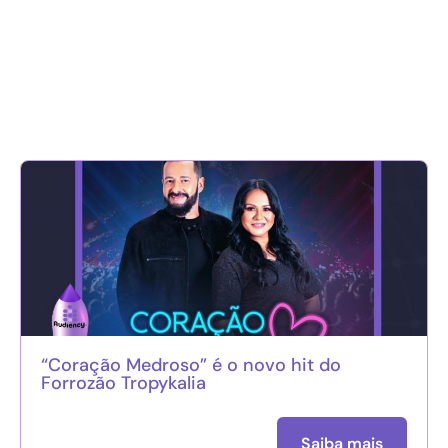
“Coração Medroso” é o novo hit do
Forrozão Tropykalia
Saiba mais