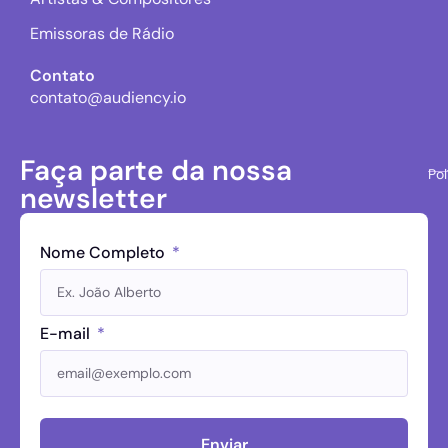
Emissoras de Rádio
Contato
contato@audiency.io
Faça parte da nossa
Pol
newsletter
Nome Completo
E-mail
Enviar