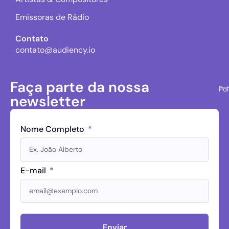
Emissoras de Rádio
Contato
contato@audiency.io
Faça parte da nossa
Pol
newsletter
Nome Completo
E-mail
Enviar