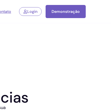
ontato
Login
Demonstração
cias
sua