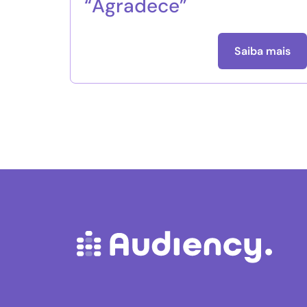
“Agradece”
Saiba mais