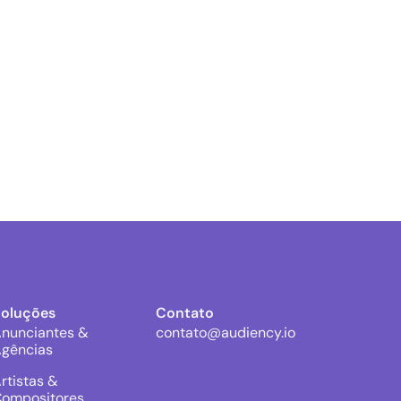
Soluções
Contato
nunciantes &
contato@audiency.io
gências
rtistas &
ompositores