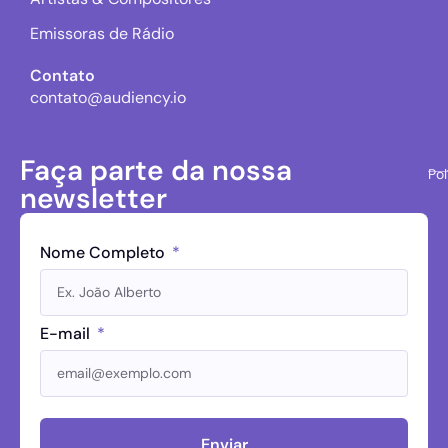
Emissoras de Rádio
Contato
contato@audiency.io
Faça parte da nossa
Pol
newsletter
Nome Completo
E-mail
Enviar