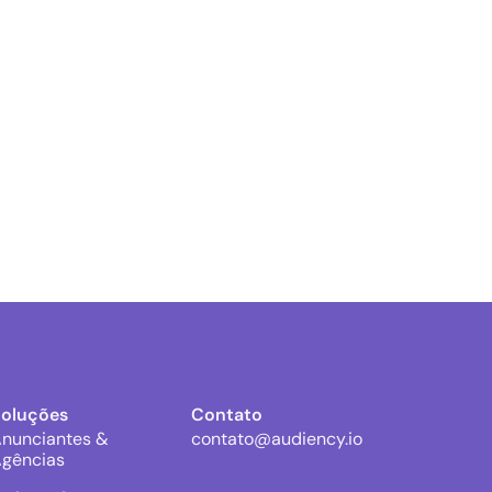
Soluções
Contato
nunciantes &
contato@audiency.io
gências