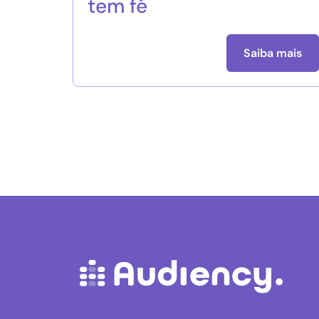
tem fé
Saiba mais