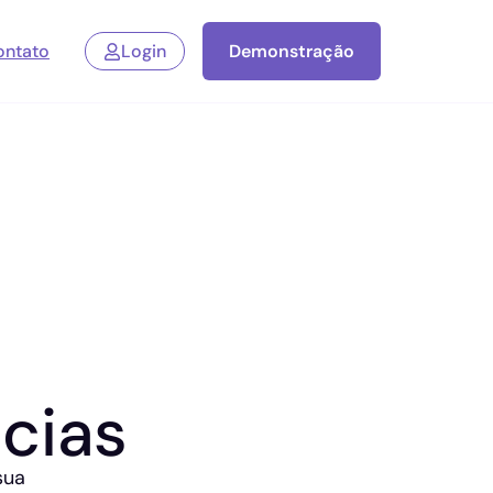
ontato
Login
Demonstração
cias
sua