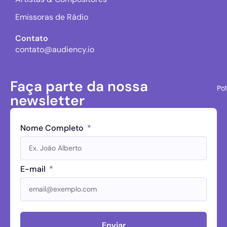
Emissoras de Rádio
Contato
contato@audiency.io
Faça parte da nossa
Pol
newsletter
Nome Completo
E-mail
Enviar