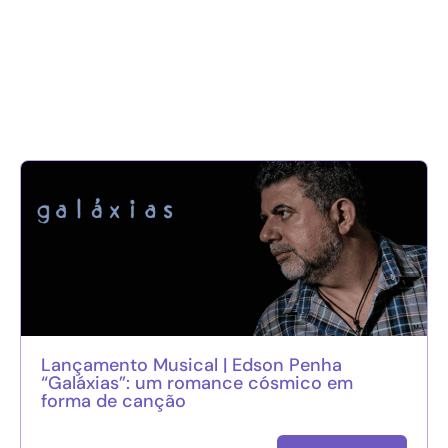
Lançamento Musical | Edson Penha
“Galáxias”: um romance cósmico em
forma de canção