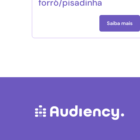
forró/pisadinha
Saiba mais