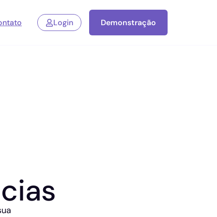
ontato
Login
Demonstração
cias
sua