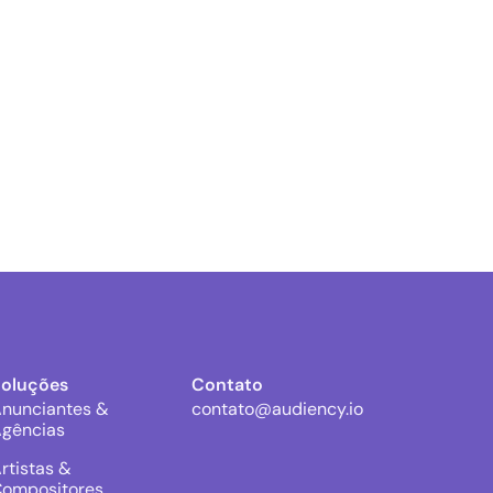
Soluções
Contato
nunciantes &
contato@audiency.io
gências
rtistas &
ompositores