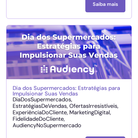
Saiba mais
Dia dos Supermercados: Estratégias para
Impulsionar Suas Vendas
DiaDosSupermercados,
EstratégiasDeVendas, OfertasIrresistíveis,
ExperiênciaDoCliente, MarketingDigital,
FidelidadeDoCliente,
AudiencyNoSupermercado