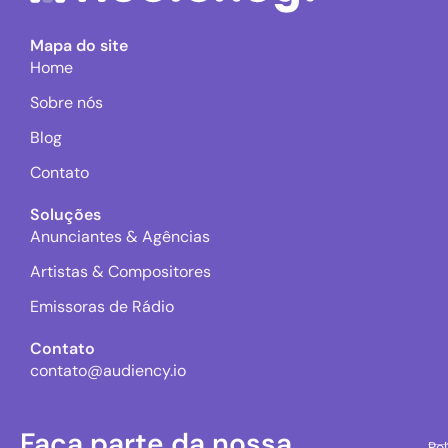
Mapa do site
Home
Sobre nós
Blog
Contato
Soluções
Anunciantes & Agências
Artistas & Compositores
Emissoras de Rádio
Contato
contato@audiency.io
Faça parte da nossa
Pol