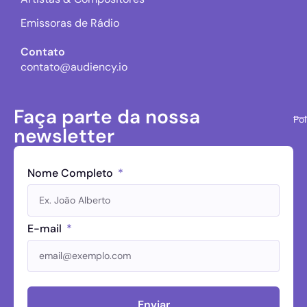
Emissoras de Rádio
Contato
contato@audiency.io
Faça parte da nossa
Pol
newsletter
Nome Completo
E-mail
Enviar