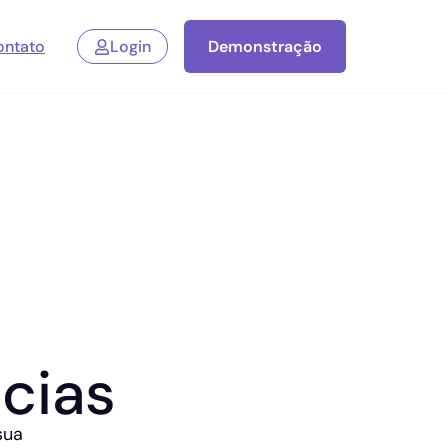
ontato
Login
Demonstração
cias
sua