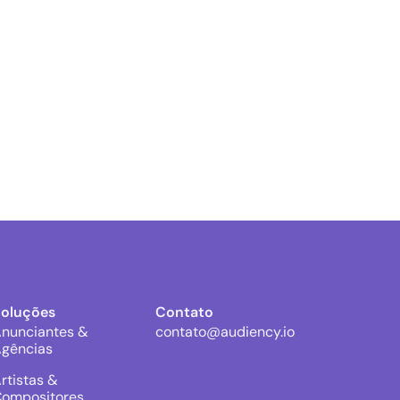
Soluções
Contato
nunciantes &
contato@audiency.io
gências
rtistas &
ompositores