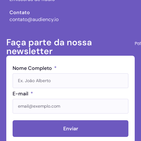
Contato
contato@audiency.io
Faça parte da nossa
Pol
newsletter
Nome Completo
E-mail
Enviar