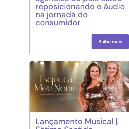
reposicionando o áudio
na jornada do
consumidor
Saiba mais
Lançamento Musical |