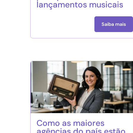
lançamentos musicais
Saiba mais
Como as maiores
agências do país estão