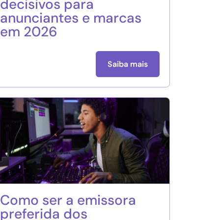
decisivos para
anunciantes e marcas
em 2026
Saiba mais
Como ser a emissora
preferida dos