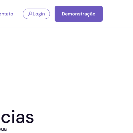
ontato
Login
Demonstração
cias
sua