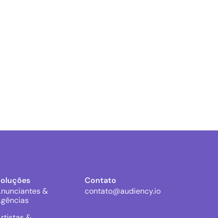
Soluções
Contato
nunciantes &
contato@audiency.io
gências
rtistas &