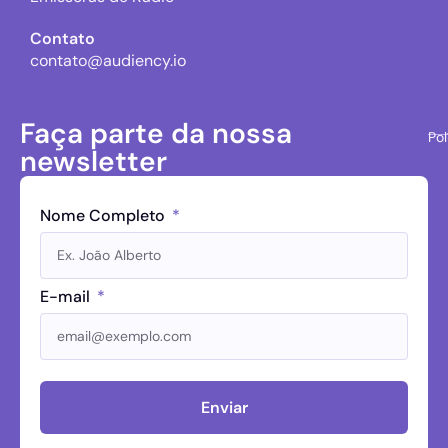
Contato
contato@audiency.io
Faça parte da nossa
Pol
newsletter
Nome Completo
E-mail
Enviar