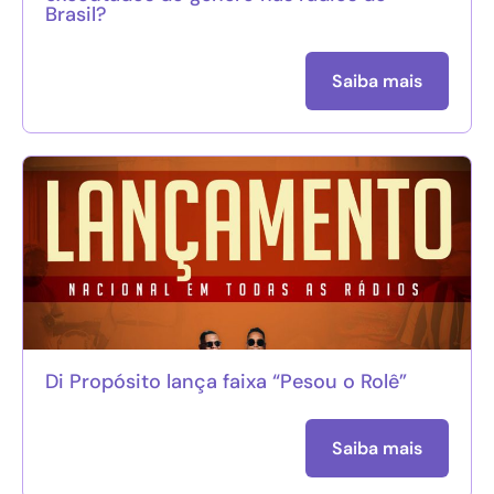
Brasil?
Saiba mais
Di Propósito lança faixa “Pesou o Rolê”
Saiba mais