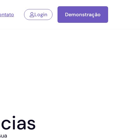
ontato
Login
Demonstração
cias
sua