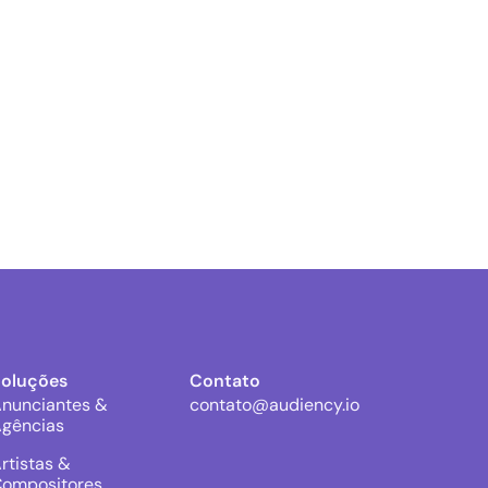
Soluções
Contato
nunciantes &
contato@audiency.io
gências
rtistas &
ompositores