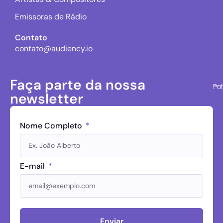
Emissoras de Rádio
Contato
contato@audiency.io
Faça parte da nossa
Pol
newsletter
Nome Completo
E-mail
Enviar