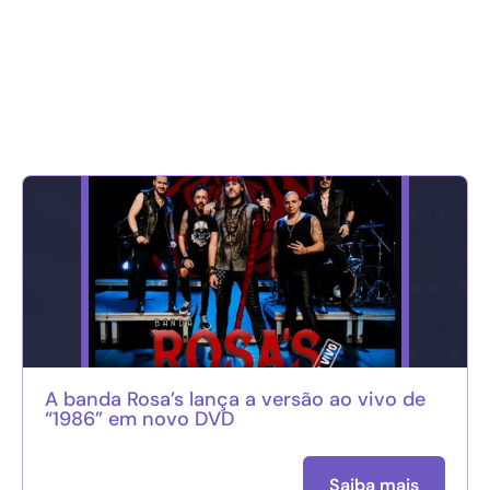
A banda Rosa’s lança a versão ao vivo de
“1986” em novo DVD
Saiba mais